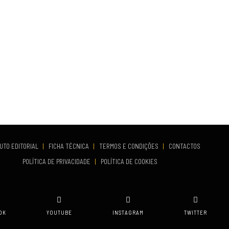
UTO EDITORIAL
|
FICHA TÉCNICA
|
TERMOS E CONDIÇÕES
|
CONTACTOS
POLÍTICA DE PRIVACIDADE
|
POLÍTICA DE COOKIES
OK
YOUTUBE
INSTAGRAM
TWITTER