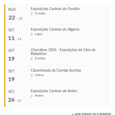
Exposições Caninas do Fundão
AGO
Fundão
22
-
23
Exposições Caninas do Algarve
SET
Lagos
...
11
-
12
Chocalhos 2026 - Exposições de Cães de
SET
Rebanhos
COMEÇA
...
19
Fundão
Ago 22, 2026
TERMINA
Ago 23, 2026
Cãominhada da Corrida Auchan
SET
COMEÇA
Oeiras
...
19
Set 11, 2026
VENUE
TERMINA
Fundão
Set 12, 2026
Exposições Caninas de Aveiro
SET
COMEÇA
Aveiro
26
Set 19, 2026
-
27
VENUE
TERMINA
Lagos
Set 19, 2026
+ VER TODOS OS EVENTOS