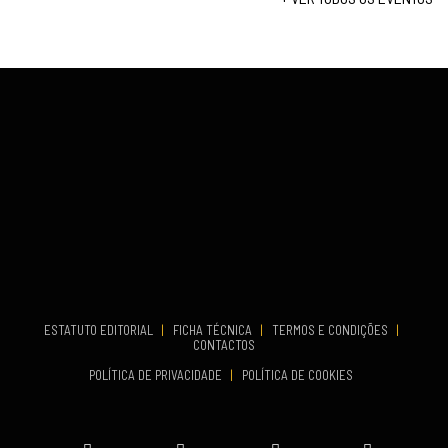
...
VENUE
Fundão
COMEÇA
Set 26, 2026
TERMINA
Set 27, 2026
...
VENUE
Aveiro
COMEÇA
Set 19, 2026
TERMINA
Set 19, 2026
ESTATUTO EDITORIAL
|
FICHA TÉCNICA
|
TERMOS E CONDIÇÕES
|
CONTACTOS
VENUE
POLÍTICA DE PRIVACIDADE
|
POLÍTICA DE COOKIES
Oeiras