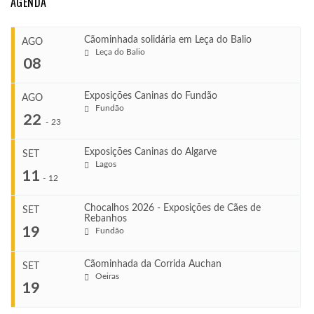
AGENDA
Cãominhada solidária em Leça do Balio
AGO
Leça do Balio
08
Exposições Caninas do Fundão
AGO
Fundão
COMEÇA
22
-
23
Ago 8, 2026
TERMINA
Exposições Caninas do Algarve
SET
Ago 8, 2026
Lagos
...
11
-
12
VENUE
Leça do Balio
Chocalhos 2026 - Exposições de Cães de
SET
Rebanhos
COMEÇA
...
19
Fundão
Ago 22, 2026
TERMINA
Ago 23, 2026
Cãominhada da Corrida Auchan
SET
COMEÇA
Oeiras
...
19
Set 11, 2026
VENUE
TERMINA
Fundão