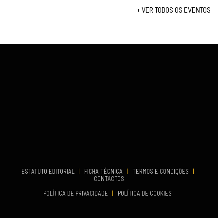
Set 12, 2026
+ VER TODOS OS EVENTOS
COMEÇA
Set 19, 2026
VENUE
TERMINA
Lagos
Set 19, 2026
VENUE
Fundão
...
COMEÇA
ESTATUTO EDITORIAL
|
FICHA TÉCNICA
|
TERMOS E CONDIÇÕES
|
Set 19, 2026
CONTACTOS
TERMINA
POLÍTICA DE PRIVACIDADE
|
POLÍTICA DE COOKIES
Set 19, 2026