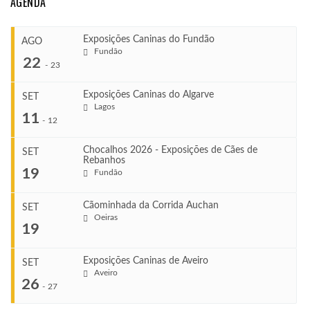
AGENDA
Exposições Caninas do Fundão
AGO
Fundão
22
-
23
Exposições Caninas do Algarve
SET
Lagos
...
11
-
12
Chocalhos 2026 - Exposições de Cães de
SET
Rebanhos
COMEÇA
...
19
Fundão
Ago 22, 2026
TERMINA
Ago 23, 2026
Cãominhada da Corrida Auchan
SET
COMEÇA
Oeiras
...
19
Set 11, 2026
VENUE
TERMINA
Fundão
Set 12, 2026
Exposições Caninas de Aveiro
SET
COMEÇA
Aveiro
26
Set 19, 2026
-
27
VENUE
TERMINA
Lagos