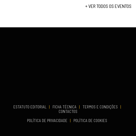
Set 19, 2026
+ VER TODOS OS EVENTOS
...
VENUE
Fundão
COMEÇA
Set 26, 2026
TERMINA
Set 27, 2026
...
VENUE
Aveiro
COMEÇA
Set 19, 2026
TERMINA
Set 19, 2026
ESTATUTO EDITORIAL
|
FICHA TÉCNICA
|
TERMOS E CONDIÇÕES
|
CONTACTOS
VENUE
POLÍTICA DE PRIVACIDADE
|
POLÍTICA DE COOKIES
Oeiras