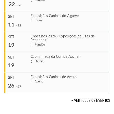
Fundão
22
-
23
Exposições Caninas do Algarve
SET
Lagos
...
11
-
12
Chocalhos 2026 - Exposições de Cães de
SET
Rebanhos
COMEÇA
...
19
Fundão
Ago 22, 2026
TERMINA
Ago 23, 2026
Cãominhada da Corrida Auchan
SET
COMEÇA
Oeiras
...
19
Set 11, 2026
VENUE
TERMINA
Fundão
Set 12, 2026
Exposições Caninas de Aveiro
SET
COMEÇA
Aveiro
26
Set 19, 2026
-
27
VENUE
TERMINA
Lagos
Set 19, 2026
+ VER TODOS OS EVENTOS
...
VENUE