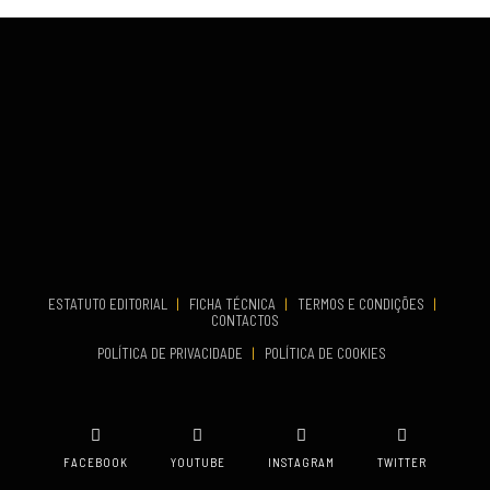
Fundão
COMEÇA
Set 26, 2026
TERMINA
Set 27, 2026
...
VENUE
Aveiro
COMEÇA
Set 19, 2026
TERMINA
Set 19, 2026
ESTATUTO EDITORIAL
|
FICHA TÉCNICA
|
TERMOS E CONDIÇÕES
|
CONTACTOS
VENUE
POLÍTICA DE PRIVACIDADE
|
POLÍTICA DE COOKIES
Oeiras
FACEBOOK
YOUTUBE
INSTAGRAM
TWITTER