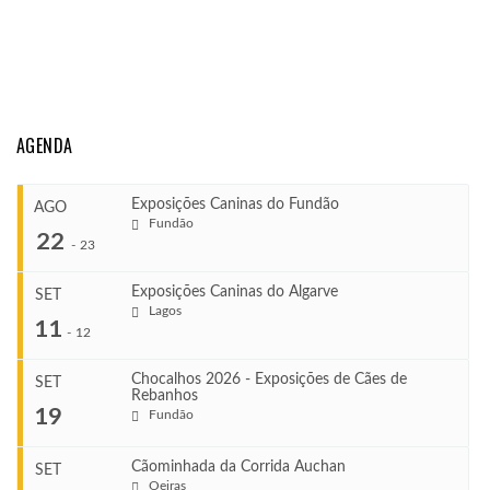
AGENDA
Exposições Caninas do Fundão
AGO
Fundão
22
-
23
Exposições Caninas do Algarve
SET
Lagos
...
11
-
12
Chocalhos 2026 - Exposições de Cães de
SET
Rebanhos
COMEÇA
...
19
Fundão
Ago 22, 2026
TERMINA
Ago 23, 2026
Cãominhada da Corrida Auchan
SET
COMEÇA
Oeiras