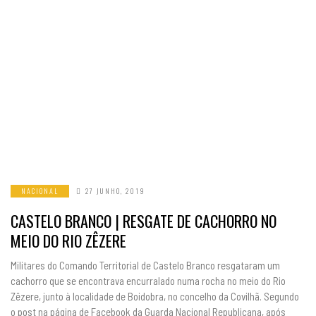
NACIONAL
27 JUNHO, 2019
CASTELO BRANCO | RESGATE DE CACHORRO NO
MEIO DO RIO ZÊZERE
Militares do Comando Territorial de Castelo Branco resgataram um
cachorro que se encontrava encurralado numa rocha no meio do Rio
Zêzere, junto à localidade de Boidobra, no concelho da Covilhã. Segundo
o post na página de Facebook da Guarda Nacional Republicana, após