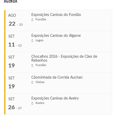
AGENDA
Exposições Caninas do Fundão
AGO
Fundão
22
-
23
Exposições Caninas do Algarve
SET
Lagos
...
11
-
12
Chocalhos 2026 - Exposições de Cães de
SET
Rebanhos
COMEÇA
...
19
Fundão
Ago 22, 2026
TERMINA
Ago 23, 2026
Cãominhada da Corrida Auchan
SET
COMEÇA
Oeiras
...
19
Set 11, 2026
VENUE
TERMINA
Fundão
Set 12, 2026
Exposições Caninas de Aveiro
SET
COMEÇA
Aveiro
26
Set 19, 2026
-
27
VENUE
TERMINA
Lagos