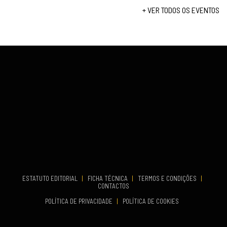
Set 19, 2026
+ VER TODOS OS EVENTOS
...
VENUE
Fundão
COMEÇA
Set 26, 2026
TERMINA
Set 27, 2026
...
VENUE
Aveiro
COMEÇA
Set 19, 2026
TERMINA
Set 19, 2026
ESTATUTO EDITORIAL
|
FICHA TÉCNICA
|
TERMOS E CONDIÇÕES
|
CONTACTOS
VENUE
POLÍTICA DE PRIVACIDADE
|
POLÍTICA DE COOKIES
Oeiras