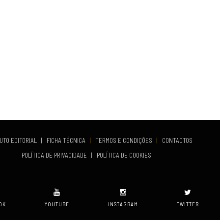
UTO EDITORIAL
|
FICHA TÉCNICA
|
TERMOS E CONDIÇÕES
|
CONTACTOS
POLÍTICA DE PRIVACIDADE
|
POLÍTICA DE COOKIES
OK
YOUTUBE
INSTAGRAM
TWITTER