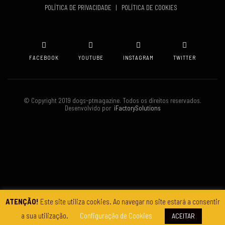
POLÍTICA DE PRIVACIDADE
|
POLÍTICA DE COOKIES
Oeiras
FACEBOOK
YOUTUBE
INSTAGRAM
TWITTER
© Copyright 2019 dogs-ptmagazine. Todos os direitos reservados.
Desenvolvido por
iFactorySolutions
ATENÇÃO!
Este site utiliza cookies. Ao navegar no site estará a consentir
a sua utilização.
Configuração de Cookies
ACEITAR