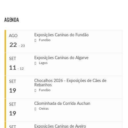
AGENDA
Exposições Caninas do Fundão
AGO
Fundão
22
-
23
Exposições Caninas do Algarve
SET
Lagos
...
11
-
12
Chocalhos 2026 - Exposições de Cães de
SET
Rebanhos
COMEÇA
...
19
Fundão
Ago 22, 2026
TERMINA
Ago 23, 2026
Cãominhada da Corrida Auchan
SET
COMEÇA
Oeiras
...
19
Set 11, 2026
VENUE
TERMINA
Fundão
Set 12, 2026
Exposições Caninas de Aveiro
SET