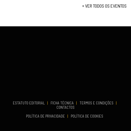
Set 12, 2026
+ VER TODOS OS EVENTOS
COMEÇA
Set 19, 2026
VENUE
TERMINA
Lagos
Set 19, 2026
VENUE
Fundão
...
COMEÇA
ESTATUTO EDITORIAL
|
FICHA TÉCNICA
|
TERMOS E CONDIÇÕES
|
Set 19, 2026
CONTACTOS
TERMINA
POLÍTICA DE PRIVACIDADE
|
POLÍTICA DE COOKIES
Set 19, 2026