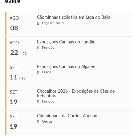
AGENDA
Cãominhada solidária em Leça do Balio
AGO
Leça do Balio
08
Exposições Caninas do Fundão
AGO
Fundão
COMEÇA
22
-
23
Ago 8, 2026
TERMINA
Exposições Caninas do Algarve
SET
Ago 8, 2026
Lagos
...
11
-
12
VENUE
Leça do Balio
Chocalhos 2026 - Exposições de Cães de
SET
Rebanhos
COMEÇA
...
19
Fundão
Ago 22, 2026
TERMINA
Ago 23, 2026
Cãominhada da Corrida Auchan
SET
COMEÇA
Oeiras
...
19
Set 11, 2026
VENUE
TERMINA
Fundão