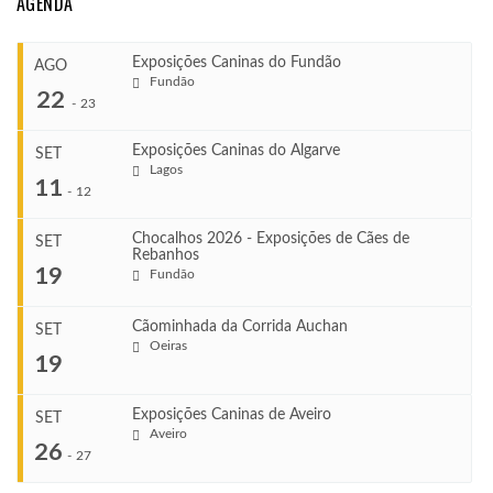
AGENDA
Exposições Caninas do Fundão
AGO
Fundão
22
-
23
Exposições Caninas do Algarve
SET
Lagos
...
11
-
12
Chocalhos 2026 - Exposições de Cães de
SET
Rebanhos
COMEÇA
...
19
Fundão
Ago 22, 2026
TERMINA
Ago 23, 2026
Cãominhada da Corrida Auchan
SET
COMEÇA
Oeiras
...
19
Set 11, 2026
VENUE
TERMINA
Fundão
Set 12, 2026
Exposições Caninas de Aveiro
SET
COMEÇA
Aveiro
26
Set 19, 2026
-
27
VENUE
TERMINA
Lagos