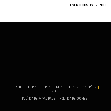
Set 19, 2026
+ VER TODOS OS EVENTOS
...
VENUE
Fundão
COMEÇA
Set 26, 2026
TERMINA
Set 27, 2026
...
VENUE
Aveiro
COMEÇA
Set 19, 2026
TERMINA
Set 19, 2026
ESTATUTO EDITORIAL
|
FICHA TÉCNICA
|
TERMOS E CONDIÇÕES
|
CONTACTOS
VENUE
POLÍTICA DE PRIVACIDADE
|
POLÍTICA DE COOKIES
Oeiras