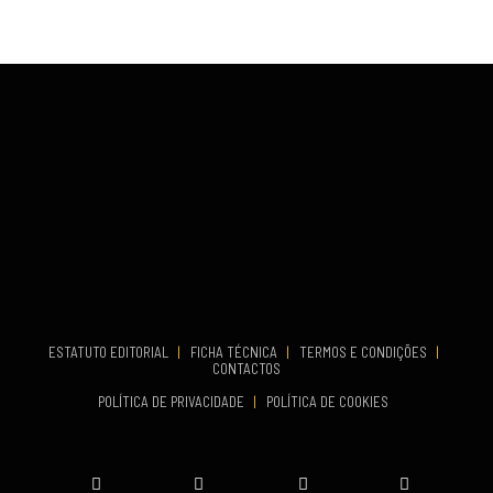
...
VENUE
Fundão
COMEÇA
Set 26, 2026
TERMINA
Set 27, 2026
...
VENUE
Aveiro
COMEÇA
Set 19, 2026
TERMINA
Set 19, 2026
ESTATUTO EDITORIAL
|
FICHA TÉCNICA
|
TERMOS E CONDIÇÕES
|
CONTACTOS
VENUE
POLÍTICA DE PRIVACIDADE
|
POLÍTICA DE COOKIES
Oeiras