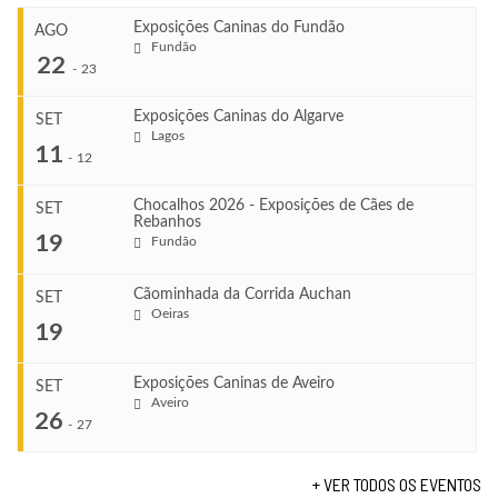
Exposições Caninas do Fundão
AGO
Fundão
22
-
23
Exposições Caninas do Algarve
SET
Lagos
...
11
-
12
Chocalhos 2026 - Exposições de Cães de
SET
Rebanhos
COMEÇA
...
19
Fundão
Ago 22, 2026
TERMINA
Ago 23, 2026
Cãominhada da Corrida Auchan
SET
COMEÇA
Oeiras
...
19
Set 11, 2026
VENUE
TERMINA
Fundão
Set 12, 2026
Exposições Caninas de Aveiro
SET
COMEÇA
Aveiro
26
Set 19, 2026
-
27
VENUE
TERMINA
Lagos
Set 19, 2026
+ VER TODOS OS EVENTOS