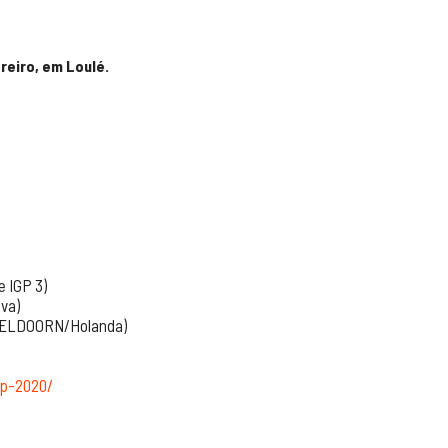
reiro, em Loulé.
e IGP 3)
ova)
APELDOORN/Holanda)
gp-2020/