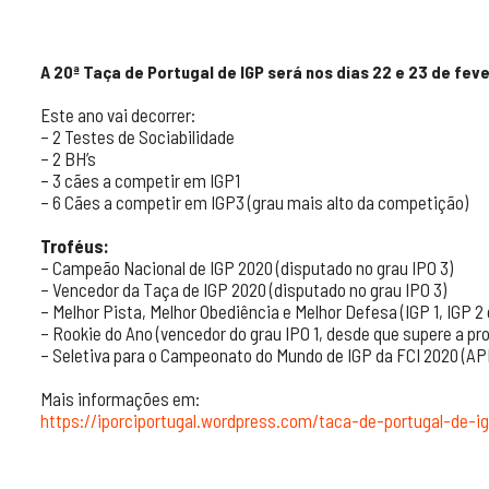
A 20ª Taça de Portugal de IGP será nos dias 22 e 23 de feve
Este ano vai decorrer:
– 2 Testes de Sociabilidade
– 2 BH’s
– 3 cães a competir em IGP1
– 6 Cães a competir em IGP3 (grau mais alto da competição)
Troféus:
– Campeão Nacional de IGP 2020 (disputado no grau IPO 3)
– Vencedor da Taça de IGP 2020 (disputado no grau IPO 3)
– Melhor Pista, Melhor Obediência e Melhor Defesa (IGP 1, IGP 2 
– Rookie do Ano (vencedor do grau IPO 1, desde que supere a pr
– Seletiva para o Campeonato do Mundo de IGP da FCI 2020 (
Mais informações em:
https://iporciportugal.wordpress.com/taca-de-portugal-de-i