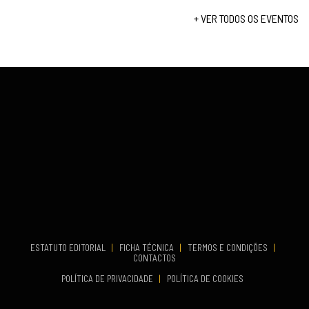
Lagos
Set 19, 2026
+ VER TODOS OS EVENTOS
...
VENUE
Fundão
COMEÇA
Set 26, 2026
TERMINA
Set 27, 2026
...
VENUE
Aveiro
COMEÇA
Set 19, 2026
TERMINA
Set 19, 2026
ESTATUTO EDITORIAL
|
FICHA TÉCNICA
|
TERMOS E CONDIÇÕES
|
CONTACTOS
VENUE
POLÍTICA DE PRIVACIDADE
|
POLÍTICA DE COOKIES
Oeiras