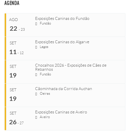
AGENDA
Exposições Caninas do Fundão
AGO
Fundão
22
-
23
Exposições Caninas do Algarve
SET
Lagos
...
11
-
12
Chocalhos 2026 - Exposições de Cães de
SET
Rebanhos
COMEÇA
...
19
Fundão
Ago 22, 2026
TERMINA
Cãominhada da Corrida Auchan
Ago 23, 2026
SET
COMEÇA
Oeiras
...
19
Set 11, 2026
VENUE
TERMINA
Fundão
Exposições Caninas de Aveiro
Set 12, 2026
SET
COMEÇA
Aveiro
26
Set 19, 2026
-
27
VENUE
TERMINA