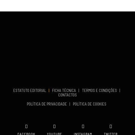
VENUE
TERMINA
Lagos
Set 19, 2026
VENUE
Fundão
...
COMEÇA
ESTATUTO EDITORIAL
|
FICHA TÉCNICA
|
TERMOS E CONDIÇÕES
|
Set 19, 2026
CONTACTOS
TERMINA
POLÍTICA DE PRIVACIDADE
|
POLÍTICA DE COOKIES
Set 19, 2026
VENUE
Oeiras
FACEBOOK
YOUTUBE
INSTAGRAM
TWITTER