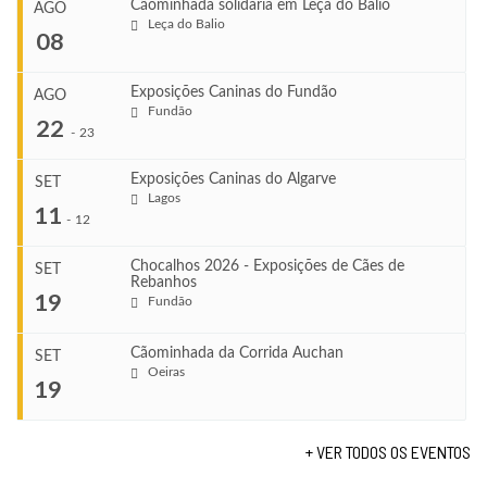
Cãominhada solidária em Leça do Balio
AGO
Leça do Balio
08
Exposições Caninas do Fundão
AGO
Fundão
COMEÇA
22
-
23
Ago 8, 2026
TERMINA
Exposições Caninas do Algarve
SET
Ago 8, 2026
Lagos
...
11
-
12
VENUE
Leça do Balio
Chocalhos 2026 - Exposições de Cães de
SET
Rebanhos
COMEÇA
...
19
Fundão
Ago 22, 2026
TERMINA
Ago 23, 2026
Cãominhada da Corrida Auchan
SET
COMEÇA
Oeiras
...
19
Set 11, 2026
VENUE
TERMINA
Fundão
Set 12, 2026
+ VER TODOS OS EVENTOS
COMEÇA
Set 19, 2026