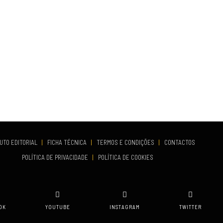
UTO EDITORIAL
|
FICHA TÉCNICA
|
TERMOS E CONDIÇÕES
|
CONTACTOS
POLÍTICA DE PRIVACIDADE
|
POLÍTICA DE COOKIES
OK
YOUTUBE
INSTAGRAM
TWITTER