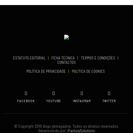
Fundão
TERMINA
Set 19, 2026
COMEÇA
Set 26, 2026
VENUE
TERMINA
Set 27, 2026
Oeiras
VENUE
Aveiro
ESTATUTO EDITORIAL
|
FICHA TÉCNICA
|
TERMOS E CONDIÇÕES
|
CONTACTOS
POLÍTICA DE PRIVACIDADE
|
POLÍTICA DE COOKIES
FACEBOOK
YOUTUBE
INSTAGRAM
TWITTER
© Copyright 2019 dogs-ptmagazine. Todos os direitos reservados.
Desenvolvido por
iFactorySolutions