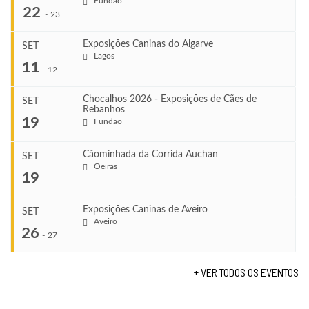
Fundão
22
-
23
Exposições Caninas do Algarve
SET
Lagos
...
11
-
12
Chocalhos 2026 - Exposições de Cães de
SET
Rebanhos
COMEÇA
...
19
Fundão
Ago 22, 2026
TERMINA
Ago 23, 2026
Cãominhada da Corrida Auchan
SET
COMEÇA
Oeiras
...
19
Set 11, 2026
VENUE
TERMINA
Fundão
Set 12, 2026
Exposições Caninas de Aveiro
SET
COMEÇA
Aveiro
26
Set 19, 2026
-
27
VENUE
...
TERMINA
Lagos
Set 19, 2026
+ VER TODOS OS EVENTOS
...
COMEÇA
VENUE
Set 19, 2026