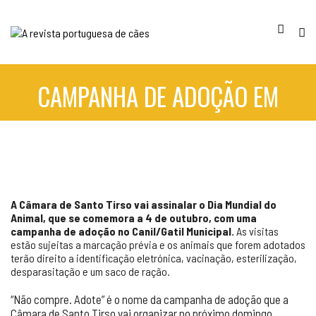
CAMPANHA DE ADOÇÃO EM
SANTO TIRSO
A Câmara de Santo Tirso vai assinalar o Dia Mundial do
Animal, que se comemora a 4 de outubro, com uma
campanha de adoção no Canil/Gatil Municipal.
As visitas
estão sujeitas a marcação prévia e os animais que forem adotados
terão direito a identificação eletrónica, vacinação, esterilização,
desparasitação e um saco de ração.
“Não compre. Adote” é o nome da campanha de adoção que a
Câmara de Santo Tirso vai organizar no próximo domingo,