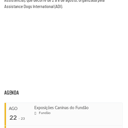
Assistência), que decorre de 2 a 8 de agosto, organizada pela
Assistance Dogs International (ADI).
AGENDA
Exposições Caninas do Fundão
AGO
Fundão
22
-
23