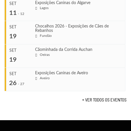
Exposições Caninas do Algarve
SET
Lagos
...
11
-
12
Chocalhos 2026 - Exposições de Cães de
SET
Rebanhos
COMEÇA
...
19
Fundão
Ago 22, 2026
TERMINA
Ago 23, 2026
Cãominhada da Corrida Auchan
SET
COMEÇA
Oeiras
...
19
Set 11, 2026
VENUE
TERMINA
Fundão
Set 12, 2026
Exposições Caninas de Aveiro
SET
COMEÇA
Aveiro
26
Set 19, 2026
-
27
VENUE
TERMINA
Lagos
Set 19, 2026
+ VER TODOS OS EVENTOS
...
VENUE
Fundão
COMEÇA
Set 26, 2026