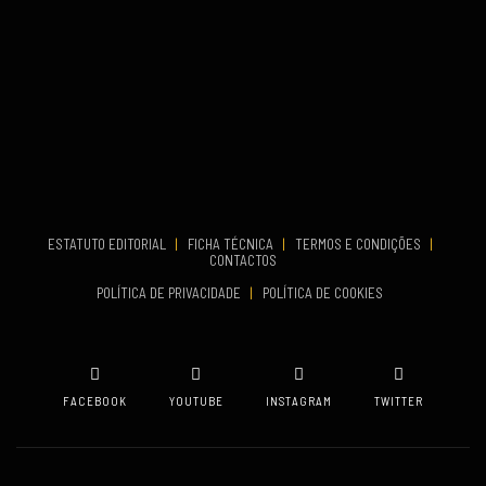
TERMINA
Set 27, 2026
...
VENUE
Aveiro
COMEÇA
Set 19, 2026
TERMINA
Set 19, 2026
ESTATUTO EDITORIAL
|
FICHA TÉCNICA
|
TERMOS E CONDIÇÕES
|
CONTACTOS
VENUE
POLÍTICA DE PRIVACIDADE
|
POLÍTICA DE COOKIES
Oeiras
FACEBOOK
YOUTUBE
INSTAGRAM
TWITTER