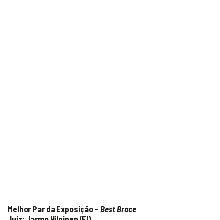
Melhor Par da Exposição –
Best Brace
Juiz: Jarmo Hilpinen (FI)