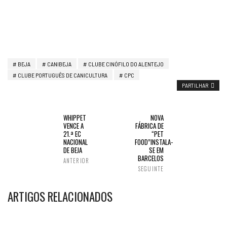
BEJA
CANIBEJA
CLUBE CINÓFILO DO ALENTEJO
CLUBE PORTUGUÊS DE CANICULTURA
CPC
PARTILHAR
WHIPPET
NOVA
VENCE A
FÁBRICA DE
21.ª EC
“PET
NACIONAL
FOOD”INSTALA-
DE BEJA
SE EM
BARCELOS
ANTERIOR
SEGUINTE
ARTIGOS RELACIONADOS