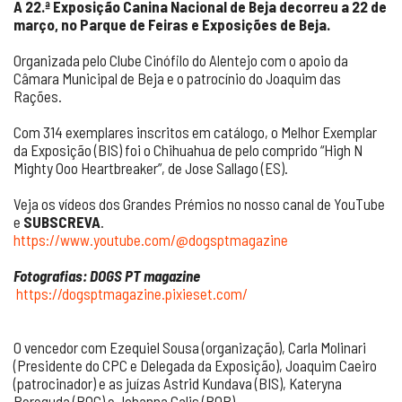
A 22.ª Exposição Canina Nacional de Beja decorreu a 22 de
março, no Parque de Feiras e Exposições de Beja.
Organizada pelo Clube Cinófilo do Alentejo com o apoio da
Câmara Municipal de Beja e o patrocínio do Joaquim das
Rações.
Com 314 exemplares inscritos em catálogo, o Melhor Exemplar
da Exposição (BIS) foi o Chihuahua de pelo comprido “High N
Mighty Ooo Heartbreaker”, de Jose Sallago (ES).
Veja os vídeos dos Grandes Prémios no nosso canal de YouTube
e
SUBSCREVA
.
https://www.youtube.com/@dogsptmagazine
Fotografias: DOGS PT magazine
https://dogsptmagazine.pixieset.com/
O vencedor com Ezequiel Sousa (organização), Carla Molinari
(Presidente do CPC e Delegada da Exposição), Joaquim Caeiro
(patrocinador) e as juízas Astrid Kundava (BIS), Kateryna
Pereguda (BOG) e Johanna Galis (BOB).