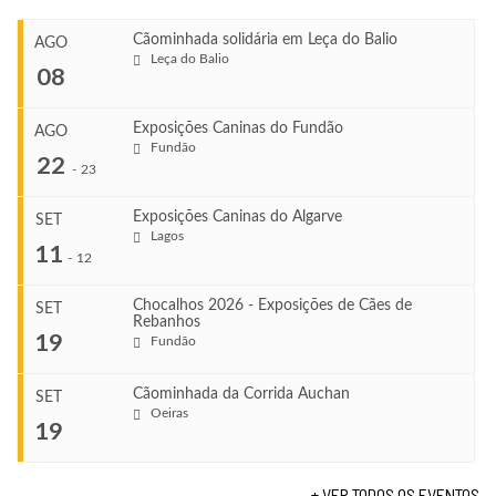
Cãominhada solidária em Leça do Balio
AGO
Leça do Balio
08
Exposições Caninas do Fundão
AGO
Fundão
COMEÇA
22
-
23
Ago 8, 2026
TERMINA
Exposições Caninas do Algarve
SET
Ago 8, 2026
Lagos
...
11
-
12
VENUE
Leça do Balio
Chocalhos 2026 - Exposições de Cães de
SET
Rebanhos
COMEÇA
...
19
Fundão
Ago 22, 2026
TERMINA
Ago 23, 2026
Cãominhada da Corrida Auchan
SET
COMEÇA
Oeiras
...
19
Set 11, 2026
VENUE
TERMINA
Fundão
Set 12, 2026
+ VER TODOS OS EVENTOS