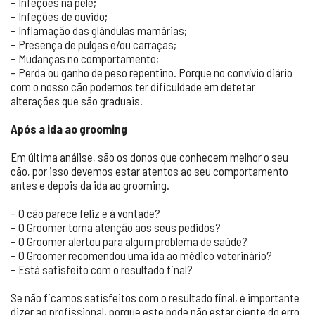
– Infeções na pele;
– Infeções de ouvido;
– Inflamação das glândulas mamárias;
– Presença de pulgas e/ou carraças;
– Mudanças no comportamento;
– Perda ou ganho de peso repentino. Porque no convívio diário
com o nosso cão podemos ter dificuldade em detetar
alterações que são graduais.
Após a ida ao grooming
Em última análise, são os donos que conhecem melhor o seu
cão, por isso devemos estar atentos ao seu comportamento
antes e depois da ida ao grooming.
– O cão parece feliz e à vontade?
– O Groomer toma atenção aos seus pedidos?
– O Groomer alertou para algum problema de saúde?
– O Groomer recomendou uma ida ao médico veterinário?
– Está satisfeito com o resultado final?
Se não ficamos satisfeitos com o resultado final, é importante
dizer ao profissional, porque este pode não estar ciente do erro