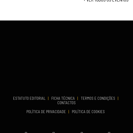
COMEÇA
Set 19, 2026
VENUE
TERMINA
Lagos
Set 19, 2026
VENUE
Fundão
...
COMEÇA
ESTATUTO EDITORIAL
|
FICHA TÉCNICA
|
TERMOS E CONDIÇÕES
|
Set 19, 2026
CONTACTOS
TERMINA
POLÍTICA DE PRIVACIDADE
|
POLÍTICA DE COOKIES
Set 19, 2026
VENUE