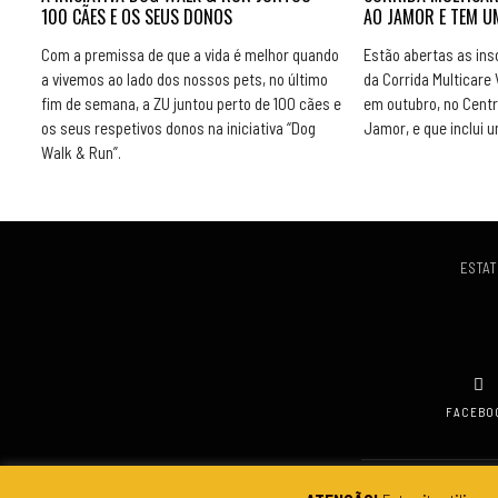
100 CÃES E OS SEUS DONOS
AO JAMOR E TEM 
Com a premissa de que a vida é melhor quando
Estão abertas as insc
a vivemos ao lado dos nossos pets, no último
da Corrida Multicare V
fim de semana, a ZU juntou perto de 100 cães e
em outubro, no Centr
os seus respetivos donos na iniciativa “Dog
Jamor, e que inclui
Walk & Run”.
ESTAT
FACEBO