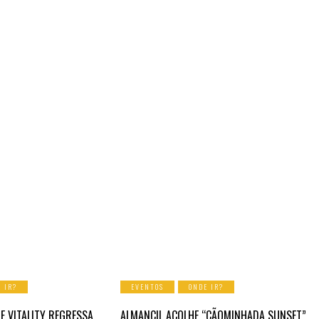
 IR?
EVENTOS
ONDE IR?
E VITALITY REGRESSA
ALMANCIL ACOLHE “CÃOMINHADA SUNSET”