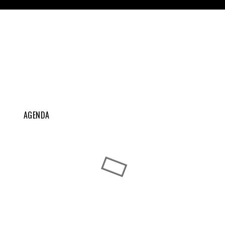
AGENDA
Exposições Caninas do Fundão
AGO
Fundão
22
-
23
Exposições Caninas do Algarve
SET
Lagos
...
11
-
12
Chocalhos 2026 - Exposições de Cães
SET