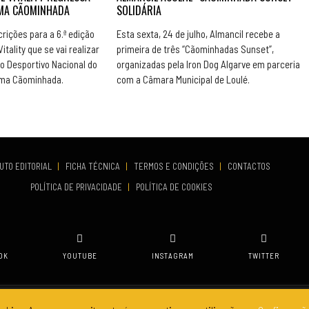
UMA CÃOMINHADA
SOLIDÁRIA
rições para a 6.ª edição
Esta sexta, 24 de julho, Almancil recebe a
itality que se vai realizar
primeira de três “Cãominhadas Sunset”,
o Desportivo Nacional do
organizadas pela Iron Dog Algarve em parceria
 uma Cãominhada.
com a Câmara Municipal de Loulé.
UTO EDITORIAL
|
FICHA TÉCNICA
|
TERMOS E CONDIÇÕES
|
CONTACTOS
POLÍTICA DE PRIVACIDADE
|
POLÍTICA DE COOKIES
OK
YOUTUBE
INSTAGRAM
TWITTER