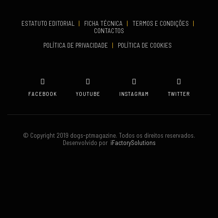
TERMINA
Set 19, 2026
ESTATUTO EDITORIAL
|
FICHA TÉCNICA
|
TERMOS E CONDIÇÕES
|
CONTACTOS
VENUE
POLÍTICA DE PRIVACIDADE
|
POLÍTICA DE COOKIES
Oeiras
FACEBOOK
YOUTUBE
INSTAGRAM
TWITTER
© Copyright 2019 dogs-ptmagazine. Todos os direitos reservados.
Desenvolvido por
iFactorySolutions