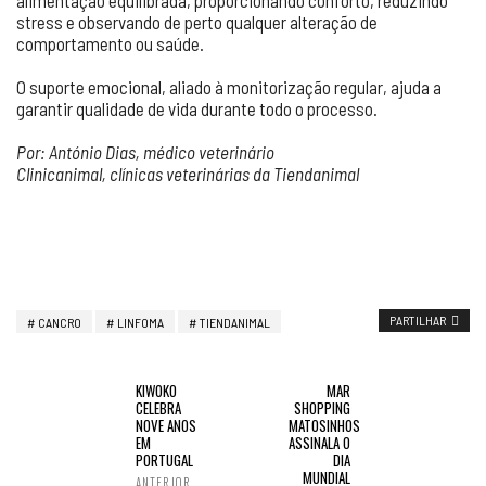
alimentação equilibrada, proporcionando conforto, reduzindo
stress e observando de perto qualquer alteração de
comportamento ou saúde.
O suporte emocional, aliado à monitorização regular, ajuda a
garantir qualidade de vida durante todo o processo.
Por: António Dias, médico veterinário
Clinicanimal, clínicas veterinárias da Tiendanimal
PARTILHAR
CANCRO
LINFOMA
TIENDANIMAL
KIWOKO
MAR
CELEBRA
SHOPPING
NOVE ANOS
MATOSINHOS
EM
ASSINALA O
PORTUGAL
DIA
MUNDIAL
ANTERIOR