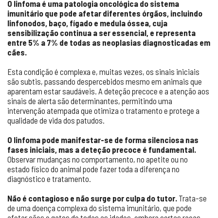
O linfoma é uma patologia oncológica do sistema
imunitário que pode afetar diferentes órgãos, incluindo
linfonodos, baço, fígado e medula óssea, cuja
sensibilização continua a ser essencial, e representa
entre 5% a 7% de todas as neoplasias diagnosticadas em
cães.
Esta condição é complexa e, muitas vezes, os sinais iniciais
são subtis, passando despercebidos mesmo em animais que
aparentam estar saudáveis. A deteção precoce e a atenção aos
sinais de alerta são determinantes, permitindo uma
intervenção atempada que otimiza o tratamento e protege a
qualidade de vida dos patudos.
O linfoma pode manifestar-se de forma silenciosa nas
fases iniciais, mas a deteção precoce é fundamental.
Observar mudanças no comportamento, no apetite ou no
estado físico do animal pode fazer toda a diferença no
diagnóstico e tratamento.
Não é contagioso e não surge por culpa do tutor.
Trata-se
de uma doença complexa do sistema imunitário, que pode
afetar cães e gatos de todas as idades, embora certas raças