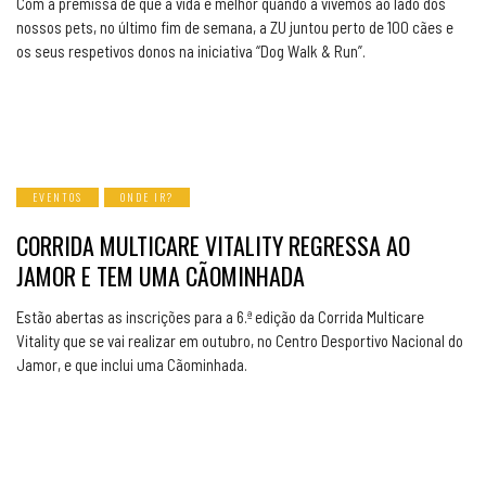
Com a premissa de que a vida é melhor quando a vivemos ao lado dos
nossos pets, no último fim de semana, a ZU juntou perto de 100 cães e
os seus respetivos donos na iniciativa “Dog Walk & Run”.
EVENTOS
ONDE IR?
CORRIDA MULTICARE VITALITY REGRESSA AO
JAMOR E TEM UMA CÃOMINHADA
Estão abertas as inscrições para a 6.ª edição da Corrida Multicare
Vitality que se vai realizar em outubro, no Centro Desportivo Nacional do
Jamor, e que inclui uma Cãominhada.