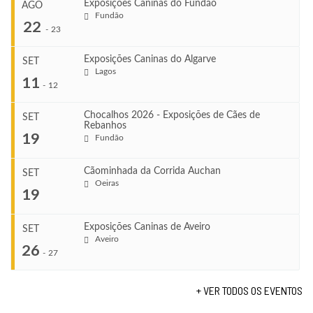
Exposições Caninas do Fundão
AGO
Fundão
22
-
23
Exposições Caninas do Algarve
SET
Lagos
...
11
-
12
Chocalhos 2026 - Exposições de Cães de
SET
Rebanhos
COMEÇA
...
19
Fundão
Ago 22, 2026
TERMINA
Ago 23, 2026
Cãominhada da Corrida Auchan
SET
COMEÇA
Oeiras
...
19
Set 11, 2026
VENUE
TERMINA
Fundão
Set 12, 2026
Exposições Caninas de Aveiro
SET
COMEÇA
Aveiro
26
Set 19, 2026
-
27
VENUE
...
TERMINA
Lagos
Set 19, 2026
+ VER TODOS OS EVENTOS
...
COMEÇA