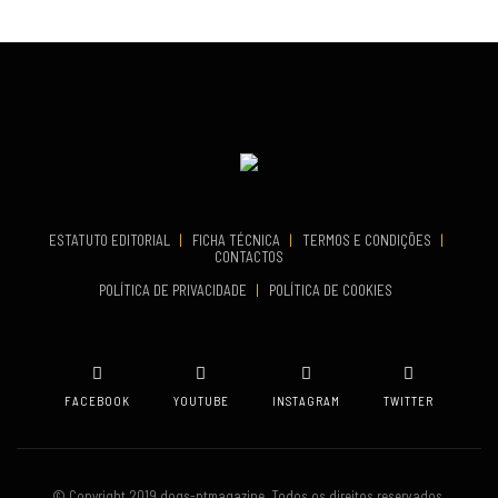
VENUE
Set 19, 2026
Fundão
TERMINA
Set 19, 2026
COMEÇA
Set 26, 2026
VENUE
TERMINA
Set 27, 2026
Oeiras
VENUE
Aveiro
ESTATUTO EDITORIAL
|
FICHA TÉCNICA
|
TERMOS E CONDIÇÕES
|
CONTACTOS
POLÍTICA DE PRIVACIDADE
|
POLÍTICA DE COOKIES
FACEBOOK
YOUTUBE
INSTAGRAM
TWITTER
© Copyright 2019 dogs-ptmagazine. Todos os direitos reservados.