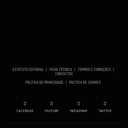
COMEÇA
Set 26, 2026
TERMINA
Set 27, 2026
...
VENUE
Aveiro
COMEÇA
Set 19, 2026
TERMINA
Set 19, 2026
ESTATUTO EDITORIAL
|
FICHA TÉCNICA
|
TERMOS E CONDIÇÕES
|
CONTACTOS
VENUE
POLÍTICA DE PRIVACIDADE
|
POLÍTICA DE COOKIES
Oeiras
FACEBOOK
YOUTUBE
INSTAGRAM
TWITTER