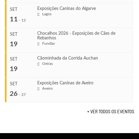
Exposições Caninas do Algarve
SET
Lagos
...
11
-
12
Chocalhos 2026 - Exposições de Cães de
SET
Rebanhos
COMEÇA
...
19
Fundão
Ago 22, 2026
TERMINA
Ago 23, 2026
Cãominhada da Corrida Auchan
SET
COMEÇA
Oeiras
...
19
Set 11, 2026
VENUE
TERMINA
Fundão
Set 12, 2026
Exposições Caninas de Aveiro
SET
COMEÇA
Aveiro
26
Set 19, 2026
-
27
VENUE
TERMINA
Lagos
Set 19, 2026
+ VER TODOS OS EVENTOS
...
VENUE
Fundão