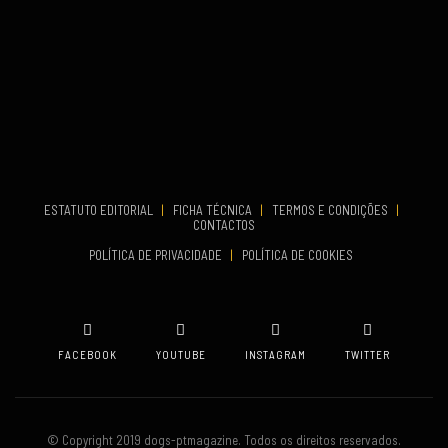
TERMINA
Set 27, 2026
...
VENUE
Aveiro
COMEÇA
Set 19, 2026
TERMINA
Set 19, 2026
ESTATUTO EDITORIAL
|
FICHA TÉCNICA
|
TERMOS E CONDIÇÕES
|
CONTACTOS
VENUE
POLÍTICA DE PRIVACIDADE
|
POLÍTICA DE COOKIES
Oeiras
FACEBOOK
YOUTUBE
INSTAGRAM
TWITTER
© Copyright 2019 dogs-ptmagazine. Todos os direitos reservados.