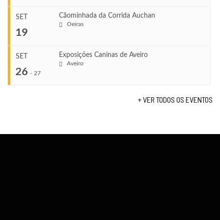
TERMINA
Ago 23, 2026
Cãominhada da Corrida Auchan
SET
COMEÇA
Oeiras
...
19
Set 11, 2026
VENUE
TERMINA
Fundão
Set 12, 2026
Exposições Caninas de Aveiro
SET
COMEÇA
Aveiro
26
Set 19, 2026
-
27
VENUE
TERMINA
Lagos
Set 19, 2026
+ VER TODOS OS EVENTOS
...
VENUE
Fundão
COMEÇA
Set 26, 2026
TERMINA
Set 27, 2026
...
VENUE
Aveiro