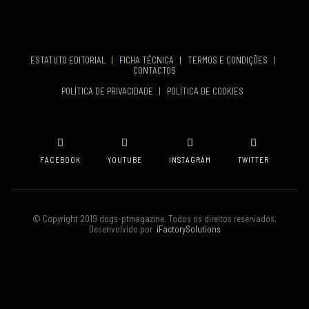
COMEÇA
Set 19, 2026
TERMINA
Set 19, 2026
ESTATUTO EDITORIAL
|
FICHA TÉCNICA
|
TERMOS E CONDIÇÕES
|
CONTACTOS
VENUE
POLÍTICA DE PRIVACIDADE
|
POLÍTICA DE COOKIES
Oeiras
FACEBOOK
YOUTUBE
INSTAGRAM
TWITTER
© Copyright 2019 dogs-ptmagazine. Todos os direitos reservados.
Desenvolvido por
iFactorySolutions