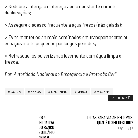
» Redobre a atenção e ofereça apoio constante durante
deslocações;
» Assegure o acesso frequente a água fresca (não gelada);
» Evite manter os animais confinados em transportadoras ou
espaços muito pequenos por longos períodos;
» Refresque-os pulverizando levemente com água limpa e
fresca.
Por: Autoridade Nacional de Emergência e Proteção Civil
CALOR
FÉRIAS
GROOMING
VERÃO
VIAGENS
PARTILHAR
38.ª
DICAS PARA VIAJAR PELO PAÍS.
INICIATIVA
QUAL É O SEU DESTINO?
DO BANCO
SEGUINTE
SOLIDÁRIO
ANIMAL