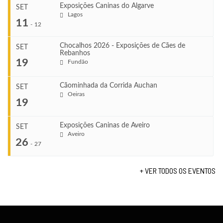
Exposições Caninas do Algarve
SET
Lagos
...
11
-
12
Chocalhos 2026 - Exposições de Cães de
SET
Rebanhos
COMEÇA
...
19
Fundão
Ago 22, 2026
TERMINA
Ago 23, 2026
Cãominhada da Corrida Auchan
SET
COMEÇA
Oeiras
...
19
Set 11, 2026
VENUE
TERMINA
Fundão
Set 12, 2026
Exposições Caninas de Aveiro
SET
COMEÇA
Aveiro
26
Set 19, 2026
-
27
VENUE
...
TERMINA
Lagos
Set 19, 2026
+ VER TODOS OS EVENTOS
...
COMEÇA
VENUE
Set 19, 2026
Fundão
TERMINA
Set 19, 2026
COMEÇA