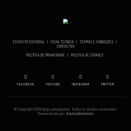
Set 26, 2026
VENUE
TERMINA
Set 27, 2026
Oeiras
VENUE
Aveiro
ESTATUTO EDITORIAL
|
FICHA TÉCNICA
|
TERMOS E CONDIÇÕES
|
CONTACTOS
POLÍTICA DE PRIVACIDADE
|
POLÍTICA DE COOKIES
FACEBOOK
YOUTUBE
INSTAGRAM
TWITTER
© Copyright 2019 dogs-ptmagazine. Todos os direitos reservados.
Desenvolvido por
iFactorySolutions