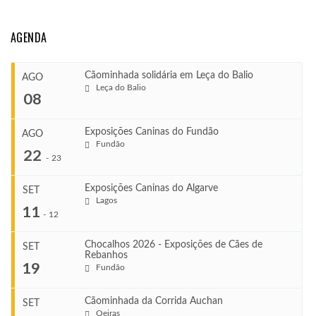
AGENDA
Cãominhada solidária em Leça do Balio
AGO
Leça do Balio
08
Exposições Caninas do Fundão
AGO
Fundão
COMEÇA
22
-
23
Ago 8, 2026
TERMINA
Exposições Caninas do Algarve
SET
Ago 8, 2026
Lagos
...
11
-
12
VENUE
Leça do Balio
Chocalhos 2026 - Exposições de Cães de
SET
Rebanhos
COMEÇA
...
19
Fundão
Ago 22, 2026
TERMINA
Ago 23, 2026
Cãominhada da Corrida Auchan
SET
COMEÇA
Oeiras