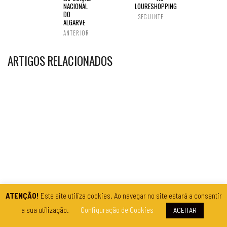
NACIONAL
LOURESHOPPING
DO
SEGUINTE
ALGARVE
ANTERIOR
ARTIGOS RELACIONADOS
ATENÇÃO!
Este site utiliza cookies. Ao navegar no site estará a consentir
a sua utilização.
Configuração de Cookies
ACEITAR