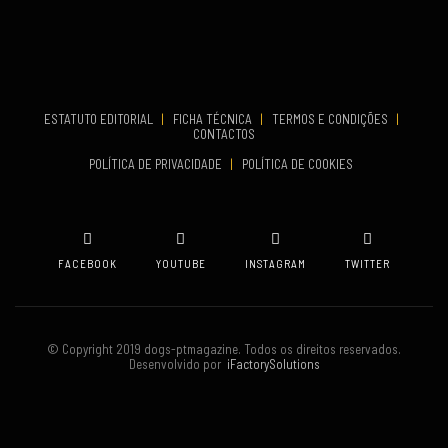
Aveiro
COMEÇA
Set 19, 2026
TERMINA
Set 19, 2026
ESTATUTO EDITORIAL
|
FICHA TÉCNICA
|
TERMOS E CONDIÇÕES
|
CONTACTOS
VENUE
POLÍTICA DE PRIVACIDADE
|
POLÍTICA DE COOKIES
Oeiras
FACEBOOK
YOUTUBE
INSTAGRAM
TWITTER
© Copyright 2019 dogs-ptmagazine. Todos os direitos reservados.
Desenvolvido por
iFactorySolutions