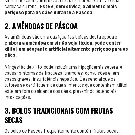
sintomas como vómitos, diarreia, tremores, e até falência
cardíaca ou renal.
Este é, sem dúvida, o alimento mais
perigoso para os cães durante a Páscoa.
2. AMÊNDOAS DE PÁSCOA
As amêndoas são uma das iguarias típicas desta época e,
embora a amêndoa em si não seja tóxica, pode conter
xilitol, um adoçante artificial altamente perigoso para os
cães.
A ingestão de xilitol pode induzir uma hipoglicemia severa, e
causar sintomas de fraqueza, tremores, convulsões e, em
casos graves, insuficiência hepática. É essencial que os
tutores se certifiquem de que alimentos que contenham xilitol
estejam fora do alcance dos cães, prevenindo potenciais
intoxicações.
3. BOLOS TRADICIONAIS COM FRUTAS
SECAS
Os bolos de Páscoa frequentemente contêm frutas secas,