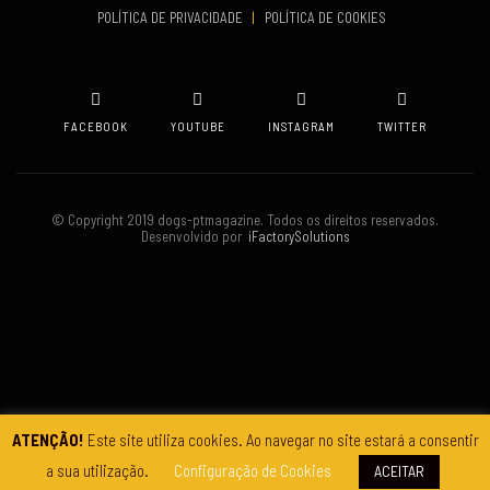
POLÍTICA DE PRIVACIDADE
|
POLÍTICA DE COOKIES
Oeiras
FACEBOOK
YOUTUBE
INSTAGRAM
TWITTER
© Copyright 2019 dogs-ptmagazine. Todos os direitos reservados.
Desenvolvido por
iFactorySolutions
ATENÇÃO!
Este site utiliza cookies. Ao navegar no site estará a consentir
a sua utilização.
Configuração de Cookies
ACEITAR