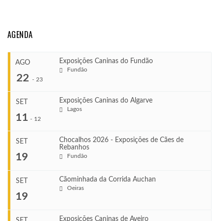
AGENDA
Exposições Caninas do Fundão
AGO
Fundão
22
-
23
Exposições Caninas do Algarve
SET
Lagos
...
11
-
12
Chocalhos 2026 - Exposições de Cães de
SET
Rebanhos
COMEÇA
...
19
Fundão
Ago 22, 2026
TERMINA
Ago 23, 2026
Cãominhada da Corrida Auchan
SET
COMEÇA
Oeiras
...
19
Set 11, 2026
VENUE
TERMINA
Fundão
Set 12, 2026
Exposições Caninas de Aveiro
SET