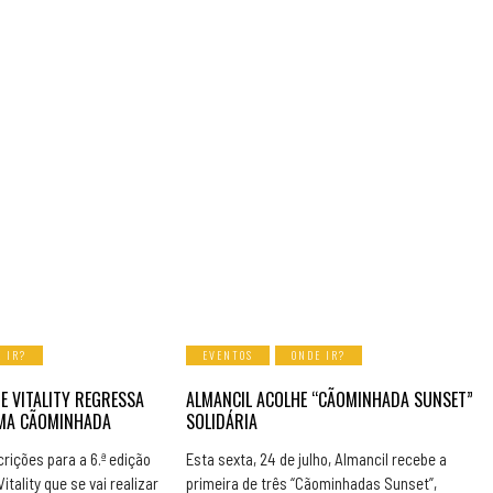
 IR?
EVENTOS
ONDE IR?
E VITALITY REGRESSA
ALMANCIL ACOLHE “CÃOMINHADA SUNSET”
UMA CÃOMINHADA
SOLIDÁRIA
rições para a 6.ª edição
Esta sexta, 24 de julho, Almancil recebe a
itality que se vai realizar
primeira de três “Cãominhadas Sunset”,