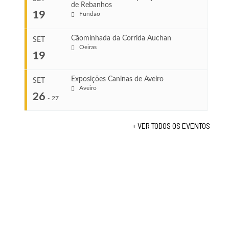
de Rebanhos
COMEÇA
...
19
Fundão
Ago 22, 2026
TERMINA
Ago 23, 2026
Cãominhada da Corrida Auchan
SET
COMEÇA
Oeiras
19
Set 11, 2026
...
VENUE
TERMINA
Fundão
Set 12, 2026
Exposições Caninas de Aveiro
SET
Aveiro
26
COMEÇA
-
27
VENUE
Set 19, 2026
Lagos
TERMINA
+ VER TODOS OS EVENTOS
Set 19, 2026
...
VENUE
Fundão
COMEÇA
Set 26, 2026
TERMINA
Set 27, 2026
...
VENUE