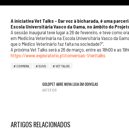
A iniciativa Vet Talks – Dar voz à bicharada, é uma parce
Escola Universitária Vasco da Gama
, no âmbito do Projet
A sessão inaugural teve lugar a 26 de fevereiro, e teve como o
em Medicina Veterinária na Escola Universitária Vasco da Gam
que o Médico Veterinário faz falta na sociedade?”.
A próxima Vet Talks será a 26 de março, entre as 18h00 e as 19h
https://www.exploratorio.pt/conversas-1/vettalks
COIMBRA
EUVG
VET TALKS
GOLDPET ABRE NOVA LOJA EM ODIVELAS
ANTERIOR
ARTIGOS RELACIONADOS