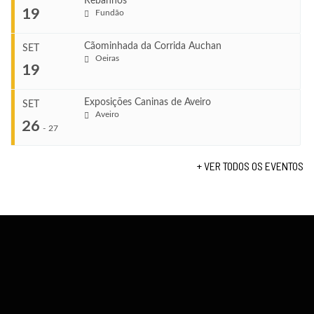
Rebanhos
COMEÇA
...
19
Fundão
Ago 22, 2026
TERMINA
Ago 23, 2026
Cãominhada da Corrida Auchan
SET
COMEÇA
Oeiras
...
19
Set 11, 2026
VENUE
TERMINA
Fundão
Set 12, 2026
Exposições Caninas de Aveiro
SET
COMEÇA
Aveiro
26
Set 19, 2026
-
27
VENUE
TERMINA
Lagos
Set 19, 2026
+ VER TODOS OS EVENTOS
...
VENUE
Fundão
COMEÇA
Set 26, 2026
TERMINA
Set 27, 2026
...
VENUE