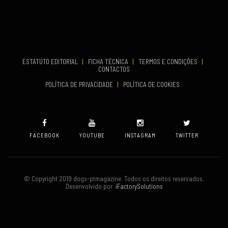
Aveiro
COMEÇA
Set 19, 2026
TERMINA
Set 19, 2026
ESTATUTO EDITORIAL
|
FICHA TÉCNICA
|
TERMOS E CONDIÇÕES
|
CONTACTOS
VENUE
POLÍTICA DE PRIVACIDADE
|
POLÍTICA DE COOKIES
Oeiras
FACEBOOK
YOUTUBE
INSTAGRAM
TWITTER
© Copyright 2019 dogs-ptmagazine. Todos os direitos reservados.
Desenvolvido por
iFactorySolutions