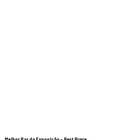
Melhor Par da Exposição –
Best Brace