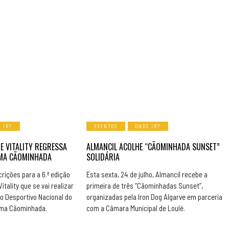
 IR?
EVENTOS
ONDE IR?
E VITALITY REGRESSA
ALMANCIL ACOLHE “CÃOMINHADA SUNSET”
UMA CÃOMINHADA
SOLIDÁRIA
rições para a 6.ª edição
Esta sexta, 24 de julho, Almancil recebe a
itality que se vai realizar
primeira de três “Cãominhadas Sunset”,
o Desportivo Nacional do
organizadas pela Iron Dog Algarve em parceria
 uma Cãominhada.
com a Câmara Municipal de Loulé.