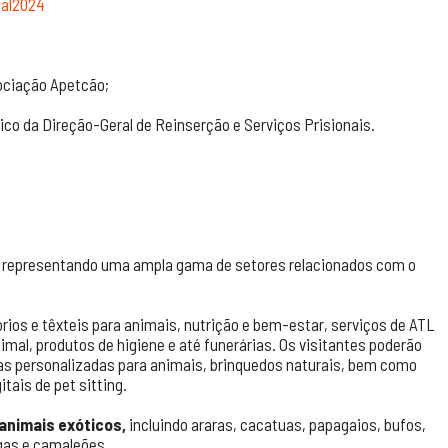
mal2024
ociação Apetcão;
o da Direção-Geral de Reinserção e Serviços Prisionais.
representando uma ampla gama de setores relacionados com o
os e têxteis para animais, nutrição e bem-estar, serviços de ATL
imal, produtos de higiene e até funerárias. Os visitantes poderão
as personalizadas para animais, brinquedos naturais, bem como
tais de pet sitting.
animais exóticos,
incluindo araras, cacatuas, papagaios, bufos,
ugas e camaleões.