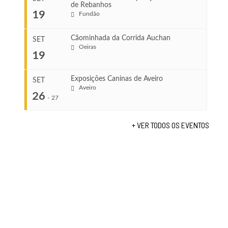
de Rebanhos
COMEÇA
...
19
Fundão
Ago 22, 2026
TERMINA
Ago 23, 2026
Cãominhada da Corrida Auchan
SET
COMEÇA
Oeiras
19
Set 11, 2026
...
VENUE
TERMINA
Fundão
Set 12, 2026
Exposições Caninas de Aveiro
SET
Aveiro
26
COMEÇA
-
27
VENUE
Set 19, 2026
Lagos
TERMINA
+ VER TODOS OS EVENTOS
Set 19, 2026
...
VENUE
Fundão
COMEÇA
Set 26, 2026
TERMINA
Set 27, 2026
...
VENUE