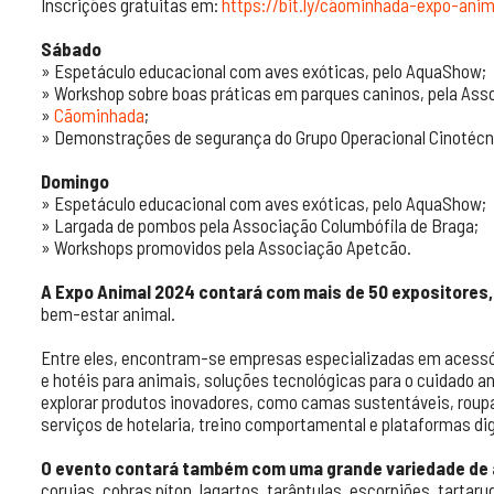
Inscrições gratuitas em:
https://bit.ly/cãominhada-expo-ani
Sábado
» Espetáculo educacional com aves exóticas, pelo AquaShow;
» Workshop sobre boas práticas em parques caninos, pela Ass
»
Cãominhada
;
» Demonstrações de segurança do Grupo Operacional Cinotécnic
Domingo
» Espetáculo educacional com aves exóticas, pelo AquaShow;
» Largada de pombos pela Associação Columbófila de Braga;
» Workshops promovidos pela Associação Apetcão.
A Expo Animal 2024 contará com mais de 50 expositores,
bem-estar animal.
Entre eles, encontram-se empresas especializadas em acessóri
e hotéis para animais, soluções tecnológicas para o cuidado an
explorar produtos inovadores, como camas sustentáveis, roup
serviços de hotelaria, treino comportamental e plataformas digi
O evento contará também com uma grande variedade de 
corujas, cobras píton, lagartos, tarântulas, escorpiões, tartar