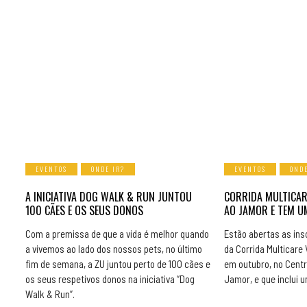
EVENTOS
ONDE IR?
EVENTOS
ONDE
A INICIATIVA DOG WALK & RUN JUNTOU
CORRIDA MULTICAR
100 CÃES E OS SEUS DONOS
AO JAMOR E TEM 
Com a premissa de que a vida é melhor quando
Estão abertas as insc
a vivemos ao lado dos nossos pets, no último
da Corrida Multicare V
fim de semana, a ZU juntou perto de 100 cães e
em outubro, no Centr
os seus respetivos donos na iniciativa “Dog
Jamor, e que inclui
Walk & Run”.