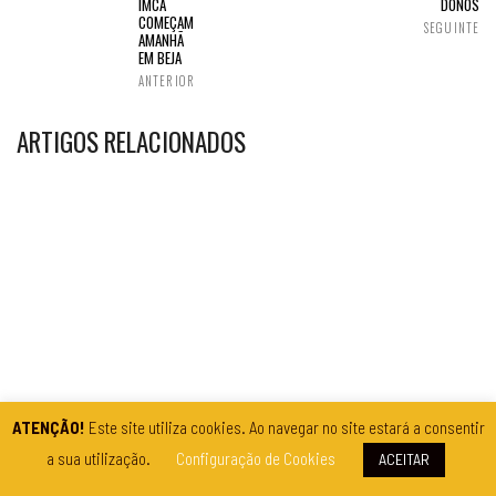
IMCA
DONOS
COMEÇAM
SEGUINTE
AMANHÃ
EM BEJA
ANTERIOR
ARTIGOS RELACIONADOS
ATENÇÃO!
Este site utiliza cookies. Ao navegar no site estará a consentir
a sua utilização.
Configuração de Cookies
ACEITAR