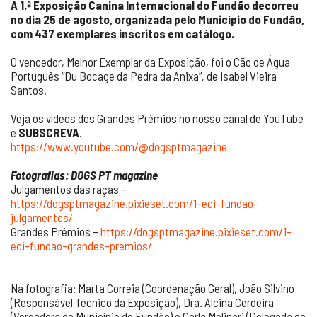
A 1.ª Exposição Canina Internacional do Fundão decorreu
no dia 25 de agosto, organizada pelo Município do Fundão,
com 437 exemplares inscritos em catálogo.
O vencedor, Melhor Exemplar da Exposição, foi o Cão de Água
Português “Du Bocage da Pedra da Anixa”, de Isabel Vieira
Santos.
Veja os vídeos dos Grandes Prémios no nosso canal de YouTube
e
SUBSCREVA
.
https://www.youtube.com/@dogsptmagazine
Fotografias: DOGS PT magazine
Julgamentos das raças –
https://dogsptmagazine.pixieset.com/1-eci-fundao-
julgamentos/
Grandes Prémios –
https://dogsptmagazine.pixieset.com/1-
eci-fundao-grandes-premios/
Na fotografia: Marta Correia (Coordenação Geral), João Silvino
(Responsável Técnico da Exposição), Dra. Alcina Cerdeira
(Vereadora do Município do Fundão) e Carla Molinari (Delegada do