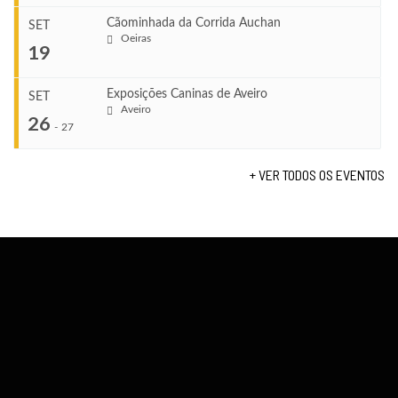
TERMINA
Ago 23, 2026
Cãominhada da Corrida Auchan
SET
COMEÇA
Oeiras
...
19
Set 11, 2026
VENUE
TERMINA
Fundão
Set 12, 2026
Exposições Caninas de Aveiro
SET
COMEÇA
Aveiro
26
Set 19, 2026
-
27
VENUE
TERMINA
Lagos
Set 19, 2026
+ VER TODOS OS EVENTOS
...
VENUE
Fundão
COMEÇA
Set 26, 2026
TERMINA
Set 27, 2026
...
VENUE
Aveiro
COMEÇA