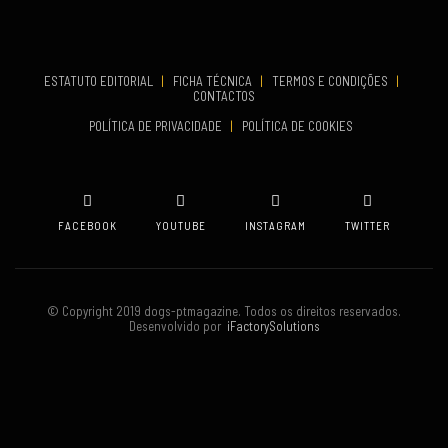
Set 19, 2026
TERMINA
Set 19, 2026
ESTATUTO EDITORIAL
|
FICHA TÉCNICA
|
TERMOS E CONDIÇÕES
|
CONTACTOS
VENUE
POLÍTICA DE PRIVACIDADE
|
POLÍTICA DE COOKIES
Oeiras
FACEBOOK
YOUTUBE
INSTAGRAM
TWITTER
© Copyright 2019 dogs-ptmagazine. Todos os direitos reservados.
Desenvolvido por
iFactorySolutions