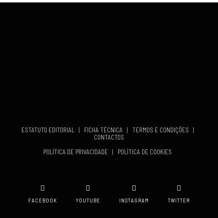
COMEÇA
Set 26, 2026
TERMINA
Set 27, 2026
...
VENUE
Aveiro
COMEÇA
Set 19, 2026
TERMINA
Set 19, 2026
ESTATUTO EDITORIAL
|
FICHA TÉCNICA
|
TERMOS E CONDIÇÕES
|
CONTACTOS
VENUE
POLÍTICA DE PRIVACIDADE
|
POLÍTICA DE COOKIES
Oeiras
FACEBOOK
YOUTUBE
INSTAGRAM
TWITTER