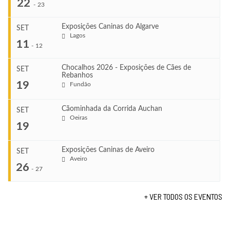
22
-
23
Exposições Caninas do Algarve
SET
Lagos
...
11
-
12
Chocalhos 2026 - Exposições de Cães de
SET
Rebanhos
COMEÇA
...
19
Fundão
Ago 22, 2026
TERMINA
Ago 23, 2026
Cãominhada da Corrida Auchan
SET
COMEÇA
Oeiras
...
19
Set 11, 2026
VENUE
TERMINA
Fundão
Set 12, 2026
Exposições Caninas de Aveiro
SET
COMEÇA
Aveiro
26
Set 19, 2026
-
27
VENUE
TERMINA
Lagos
Set 19, 2026
+ VER TODOS OS EVENTOS
...
VENUE
Fundão