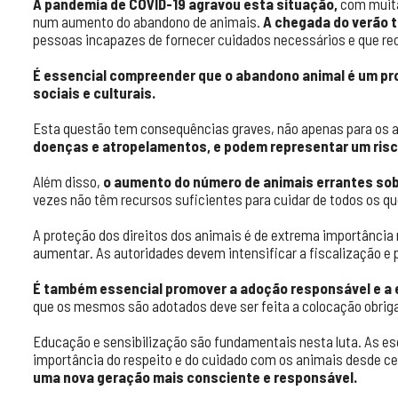
A pandemia de COVID-19 agravou esta situação,
com muita
num aumento do abandono de animais.
A chegada do verão 
pessoas incapazes de fornecer cuidados necessários e que re
É essencial compreender que o abandono animal é um pr
sociais e culturais.
Esta questão tem consequências graves, não apenas para os 
doenças e atropelamentos, e podem representar um risc
Além disso,
o aumento do número de animais errantes sob
vezes não têm recursos suficientes para cuidar de todos os q
A proteção dos direitos dos animais é de extrema importância
aumentar. As autoridades devem intensificar a fiscalização e 
É também essencial promover a adoção responsável e a e
que os mesmos são adotados deve ser feita a colocação obrigat
Educação e sensibilização são fundamentais nesta luta. As e
importância do respeito e do cuidado com os animais desde c
uma nova geração mais consciente e responsável.