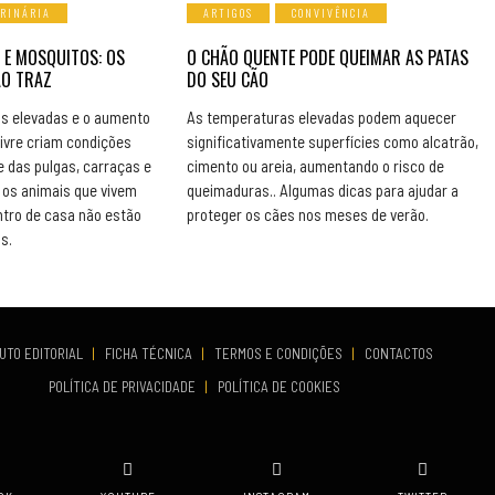
ERINÁRIA
ARTIGOS
CONVIVÊNCIA
 E MOSQUITOS: OS
O CHÃO QUENTE PODE QUEIMAR AS PATAS
ÃO TRAZ
DO SEU CÃO
s elevadas e o aumento
As temperaturas elevadas podem aquecer
livre criam condições
significativamente superfícies como alcatrão,
e das pulgas, carraças e
cimento ou areia, aumentando o risco de
os animais que vivem
queimaduras.. Algumas dicas para ajudar a
ntro de casa não estão
proteger os cães nos meses de verão.
s.
UTO EDITORIAL
|
FICHA TÉCNICA
|
TERMOS E CONDIÇÕES
|
CONTACTOS
POLÍTICA DE PRIVACIDADE
|
POLÍTICA DE COOKIES