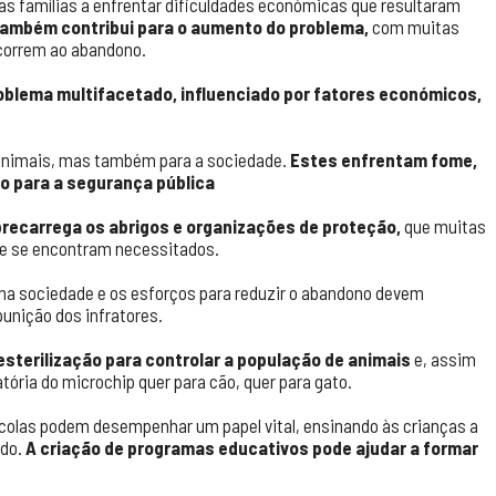
s famílias a enfrentar dificuldades económicas que resultaram
também contribui para o aumento do problema,
com muitas
correm ao abandono.
oblema multifacetado, influenciado por fatores económicos,
animais, mas também para a sociedade.
Estes enfrentam fome,
o para a segurança pública
recarrega os abrigos e organizações de proteção,
que muitas
ue se encontram necessitados.
 na sociedade e os esforços para reduzir o abandono devem
punição dos infratores.
sterilização para controlar a população de animais
e, assim
ória do microchip quer para cão, quer para gato.
scolas podem desempenhar um papel vital, ensinando às crianças a
edo.
A criação de programas educativos pode ajudar a formar