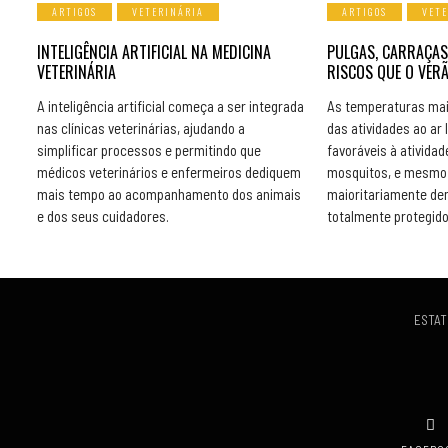
ARTIGOS
VETERINÁRIA
ARTIGOS
VET
INTELIGÊNCIA ARTIFICIAL NA MEDICINA
PULGAS, CARRAÇAS
VETERINÁRIA
RISCOS QUE O VER
A inteligência artificial começa a ser integrada
As temperaturas mai
nas clínicas veterinárias, ajudando a
das atividades ao ar 
simplificar processos e permitindo que
favoráveis à atividad
médicos veterinários e enfermeiros dediquem
mosquitos, e mesmo 
mais tempo ao acompanhamento dos animais
maioritariamente de
e dos seus cuidadores.
totalmente protegido
ESTAT