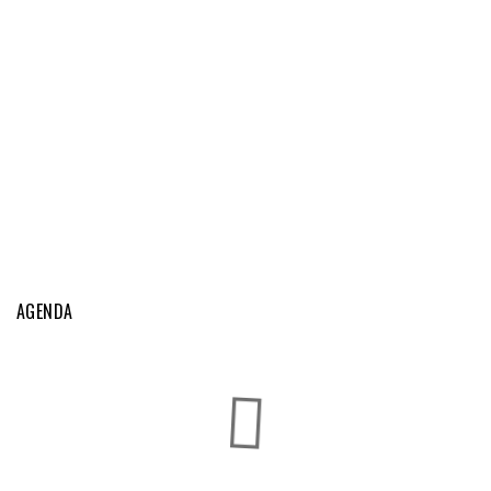
AGENDA
Exposições Caninas do Fundão
AGO
Fundão
22
-
23
Exposições Caninas do Algarve
SET
Lagos
...