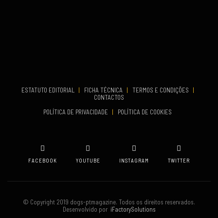
Set 27, 2026
...
VENUE
Aveiro
COMEÇA
Set 19, 2026
TERMINA
Set 19, 2026
ESTATUTO EDITORIAL
|
FICHA TÉCNICA
|
TERMOS E CONDIÇÕES
|
CONTACTOS
VENUE
POLÍTICA DE PRIVACIDADE
|
POLÍTICA DE COOKIES
Oeiras
FACEBOOK
YOUTUBE
INSTAGRAM
TWITTER
© Copyright 2019 dogs-ptmagazine. Todos os direitos reservados.
Desenvolvido por
iFactorySolutions