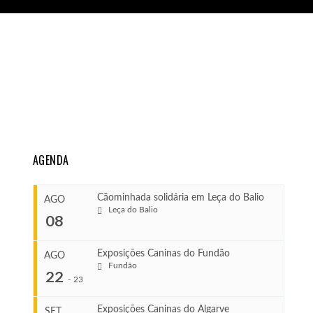
AGENDA
Cãominhada solidária em Leça do Balio
AGO
Leça do Balio
08
Exposições Caninas do Fundão
AGO
Fundão
COMEÇA
22
-
23
Ago 8, 2026
TERMINA
Exposições Caninas do Algarve
SET