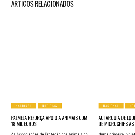
ARTIGOS RELACIONADOS
NACIONAL
NOTICIAS
NACIONAL
NO
PALMELA REFORÇA APOIO A ANIMAIS COM
AUTARQUIA DE LOU
18 MIL EUROS
DE MICROCHIPS ÀS
As Associações de Proteção dos Animais do
Numa primeira inicia