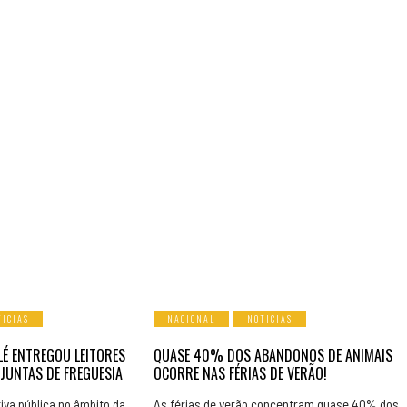
TICIAS
NACIONAL
NOTICIAS
LÉ ENTREGOU LEITORES
QUASE 40% DOS ABANDONOS DE ANIMAIS
 JUNTAS DE FREGUESIA
OCORRE NAS FÉRIAS DE VERÃO!
tiva pública no âmbito da
As férias de verão concentram quase 40% dos