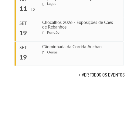
Ago 8, 2026
Lagos
...
11
-
12
VENUE
Leça do Balio
Chocalhos 2026 - Exposições de Cães
SET
de Rebanhos
COMEÇA
...
19
Fundão
Ago 22, 2026
TERMINA
Ago 23, 2026
Cãominhada da Corrida Auchan
SET
COMEÇA
Oeiras
19
Set 11, 2026
...
VENUE
TERMINA
Fundão
Set 12, 2026
+ VER TODOS OS EVENTOS
COMEÇA
VENUE
Set 19, 2026
Lagos
TERMINA
Set 19, 2026
VENUE
Fundão