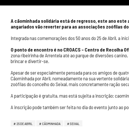
A cãominhada solidária está de regresso, este ano este 
angariados vão reverter para as associações zoófilas do
Integrada nas comemorações dos 50 anos do 25 de Abril, a inic
O ponto de encontro é no CROACS – Centro de Recolha Ofi
zona ribeirinha de Arrentela até ao parque de diversões canino,
brincar e divertir-se.
Apesar de ser especialmente pensada para os amigos de quatro
Cãominhada por Abril, nomeadamente na sua vertente solidária
zoófilas do concelho do Seixal, mais concretamente ração sec
A participação é gratuita, mas está sujeita a inscrição: cao
A inscrição pode também ser feita no dia do evento junto ao po
25 DE ABRIL
CÃOMINHADA
SEIXAL