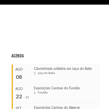
AGENDA
Cãominhada solidária em Leça do Balio
AGO
Leça do Balio
08
Exposições Caninas do Fundão
AGO
Fundão
COMEÇA
22
-
23
Ago 8, 2026
TERMINA
Exposições Caninas do Algarve
SET