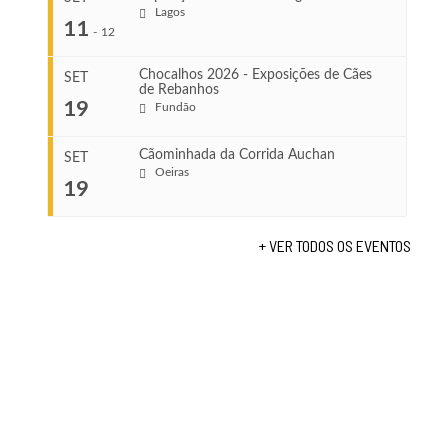
Ago 8, 2026
Lagos
...
11
-
12
VENUE
Leça do Balio
Chocalhos 2026 - Exposições de Cães
SET
de Rebanhos
COMEÇA
...
19
Fundão
Ago 22, 2026
TERMINA
Ago 23, 2026
Cãominhada da Corrida Auchan
SET
COMEÇA
Oeiras
19
Set 11, 2026
...
VENUE
TERMINA
Fundão
Set 12, 2026
+ VER TODOS OS EVENTOS
COMEÇA
VENUE
Set 19, 2026
Lagos
TERMINA
Set 19, 2026
VENUE
Fundão