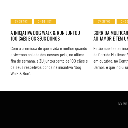
EVENTOS
ONDE IR?
EVENTOS
ONDE
A INICIATIVA DOG WALK & RUN JUNTOU
CORRIDA MULTICAR
100 CÃES E OS SEUS DONOS
AO JAMOR E TEM 
Com a premissa de que a vida é melhor quando
Estão abertas as insc
a vivemos ao lado dos nossos pets, no último
da Corrida Multicare V
fim de semana, a ZU juntou perto de 100 cães e
em outubro, no Centr
os seus respetivos donos na iniciativa “Dog
Jamor, e que inclui
Walk & Run”.
ESTAT