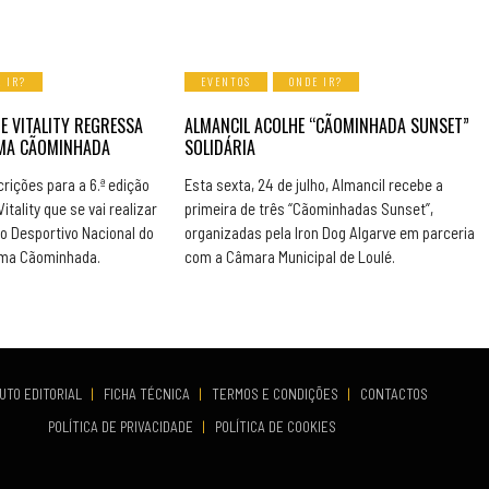
 IR?
EVENTOS
ONDE IR?
E VITALITY REGRESSA
ALMANCIL ACOLHE “CÃOMINHADA SUNSET”
UMA CÃOMINHADA
SOLIDÁRIA
rições para a 6.ª edição
Esta sexta, 24 de julho, Almancil recebe a
itality que se vai realizar
primeira de três “Cãominhadas Sunset”,
o Desportivo Nacional do
organizadas pela Iron Dog Algarve em parceria
 uma Cãominhada.
com a Câmara Municipal de Loulé.
UTO EDITORIAL
|
FICHA TÉCNICA
|
TERMOS E CONDIÇÕES
|
CONTACTOS
POLÍTICA DE PRIVACIDADE
|
POLÍTICA DE COOKIES