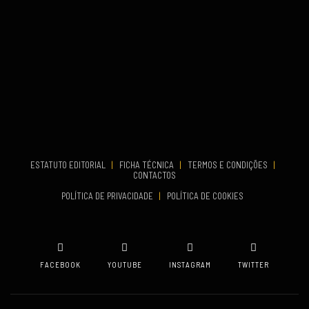
Set 26, 2026
TERMINA
Set 27, 2026
...
VENUE
Aveiro
COMEÇA
Set 19, 2026
TERMINA
Set 19, 2026
ESTATUTO EDITORIAL
|
FICHA TÉCNICA
|
TERMOS E CONDIÇÕES
|
CONTACTOS
VENUE
POLÍTICA DE PRIVACIDADE
|
POLÍTICA DE COOKIES
Oeiras
FACEBOOK
YOUTUBE
INSTAGRAM
TWITTER