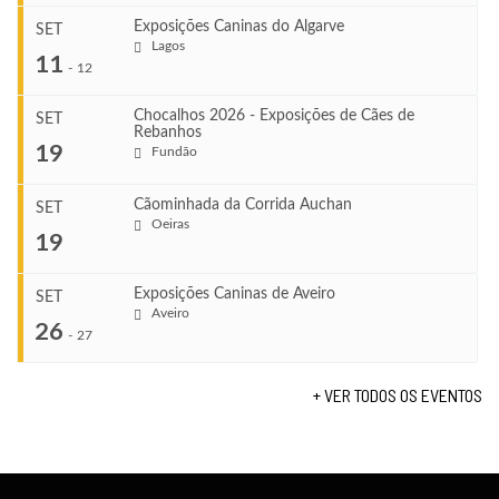
Exposições Caninas do Algarve
SET
Lagos
...
11
-
12
Chocalhos 2026 - Exposições de Cães de
SET
Rebanhos
COMEÇA
...
19
Fundão
Ago 22, 2026
TERMINA
Ago 23, 2026
Cãominhada da Corrida Auchan
SET
COMEÇA
Oeiras
...
19
Set 11, 2026
VENUE
TERMINA
Fundão
Set 12, 2026
Exposições Caninas de Aveiro
SET
COMEÇA
Aveiro
26
Set 19, 2026
-
27
VENUE
TERMINA
Lagos
Set 19, 2026
+ VER TODOS OS EVENTOS
...
VENUE
Fundão
COMEÇA