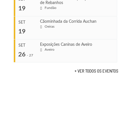
de Rebanhos
COMEÇA
...
19
Fundão
Ago 22, 2026
TERMINA
Ago 23, 2026
Cãominhada da Corrida Auchan
SET
COMEÇA
Oeiras
19
Set 11, 2026
...
VENUE
TERMINA
Fundão
Set 12, 2026
Exposições Caninas de Aveiro
SET
Aveiro
26
COMEÇA
-
27
VENUE
Set 19, 2026
Lagos
TERMINA
+ VER TODOS OS EVENTOS
Set 19, 2026
...
VENUE
Fundão
COMEÇA
Set 26, 2026
TERMINA
Set 27, 2026
...
VENUE