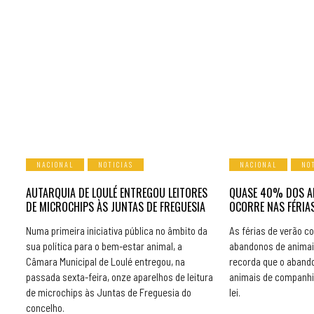
NACIONAL
NOTICIAS
NACIONAL
NO
AUTARQUIA DE LOULÉ ENTREGOU LEITORES
QUASE 40% DOS A
DE MICROCHIPS ÀS JUNTAS DE FREGUESIA
OCORRE NAS FÉRIAS
Numa primeira iniciativa pública no âmbito da
As férias de verão 
sua política para o bem-estar animal, a
abandonos de animai
Câmara Municipal de Loulé entregou, na
recorda que o aband
passada sexta-feira, onze aparelhos de leitura
animais de companhi
de microchips às Juntas de Freguesia do
lei.
concelho.