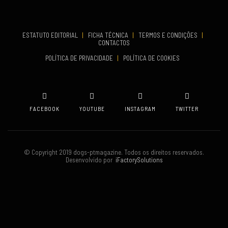
Set 19, 2026
TERMINA
Set 19, 2026
ESTATUTO EDITORIAL
|
FICHA TÉCNICA
|
TERMOS E CONDIÇÕES
|
CONTACTOS
VENUE
POLÍTICA DE PRIVACIDADE
|
POLÍTICA DE COOKIES
Oeiras
FACEBOOK
YOUTUBE
INSTAGRAM
TWITTER
© Copyright 2019 dogs-ptmagazine. Todos os direitos reservados.
Desenvolvido por
iFactorySolutions