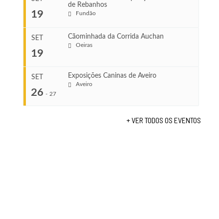
de Rebanhos
COMEÇA
...
19
Fundão
Ago 22, 2026
TERMINA
Ago 23, 2026
Cãominhada da Corrida Auchan
SET
COMEÇA
Oeiras
19
Set 11, 2026
...
VENUE
TERMINA
Fundão
Set 12, 2026
Exposições Caninas de Aveiro
SET
Aveiro
26
COMEÇA
-
27
VENUE
Set 19, 2026
Lagos
TERMINA
+ VER TODOS OS EVENTOS
Set 19, 2026
...
VENUE
Fundão
COMEÇA
Set 26, 2026
TERMINA
Set 27, 2026
...
VENUE