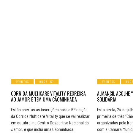
EVENTOS
ONDE IR?
EVENTOS
ONDE
CORRIDA MULTICARE VITALITY REGRESSA
ALMANCIL ACOLHE 
AO JAMOR E TEM UMA CÃOMINHADA
SOLIDÁRIA
Estão abertas as inscrições para a 6.ª edição
Esta sexta, 24 de jul
da Corrida Multicare Vitality que se vai realizar
primeira de três “Cã
em outubro, no Centro Desportivo Nacional do
organizadas pela Iro
Jamor, e que inclui uma Cãominhada.
com a Câmara Municip