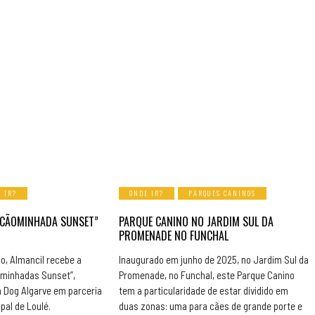
 IR?
ONDE IR?
PARQUES CANINOS
“CÃOMINHADA SUNSET”
PARQUE CANINO NO JARDIM SUL DA
PROMENADE NO FUNCHAL
ho, Almancil recebe a
Inaugurado em junho de 2025, no Jardim Sul da
ominhadas Sunset”,
Promenade, no Funchal, este Parque Canino
n Dog Algarve em parceria
tem a particularidade de estar dividido em
al de Loulé.
duas zonas: uma para cães de grande porte e