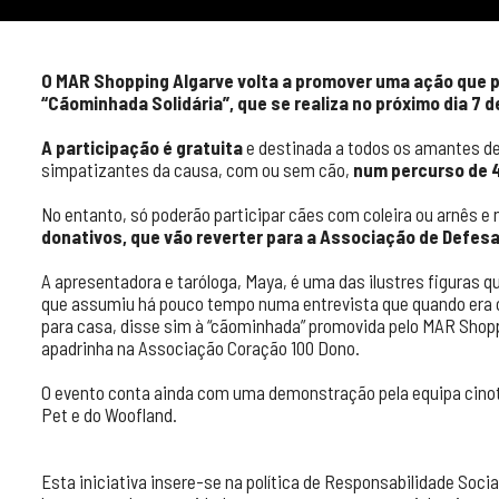
O MAR Shopping Algarve volta a promover uma ação que p
“Cãominhada Solidária”, que se realiza no próximo dia 7 d
A participação é gratuita
e destinada a todos os amantes d
simpatizantes da causa, com ou sem cão,
num percurso de 
No entanto, só poderão participar cães com coleira ou arnês e n
donativos, que vão reverter para a Associação de Defes
A apresentadora e taróloga, Maya, é uma das ilustres figuras q
que assumiu há pouco tempo numa entrevista que quando era 
para casa, disse sim à “cãominhada” promovida pelo MAR Shoppi
apadrinha na Associação Coração 100 Dono.
O evento conta ainda com uma demonstração pela equipa cinoté
Pet e do Woofland.
Esta iniciativa insere-se na política de Responsabilidade Soc