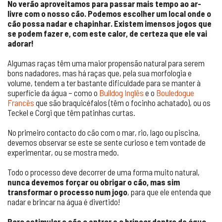
No verão aproveitamos para passar mais tempo ao ar-
livre com o nosso cão. Podemos escolher um local onde o
cão possa nadar e chapinhar. Existem imensos jogos que
se podem fazer e, com este calor, de certeza que ele vai
adorar!
Algumas raças têm uma maior propensão natural para serem
bons nadadores, mas há raças que, pela sua morfologia e
volume, tendem a ter bastante dificuldade para se manter à
superfície da água – como o
Bulldog Inglês
e o
Bouledogue
Francês
que são braquicéfalos (têm o focinho achatado), ou os
Teckel e Corgi que têm patinhas curtas.
No primeiro contacto do cão com o mar, rio, lago ou piscina,
devemos observar se este se sente curioso e tem vontade de
experimentar, ou se mostra medo.
Todo o processo deve decorrer de uma forma muito natural,
nunca devemos forçar ou obrigar o cão, mas sim
transformar o processo num jogo
, para que ele entenda que
nadar e brincar na água é divertido!
Para estimular o cão a entrar e a brincar dentro de água