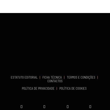
VENUE
Fundão
COMEÇA
Set 26, 2026
TERMINA
Set 27, 2026
...
VENUE
Aveiro
COMEÇA
Set 19, 2026
TERMINA
Set 19, 2026
ESTATUTO EDITORIAL
|
FICHA TÉCNICA
|
TERMOS E CONDIÇÕES
|
CONTACTOS
VENUE
POLÍTICA DE PRIVACIDADE
|
POLÍTICA DE COOKIES
Oeiras