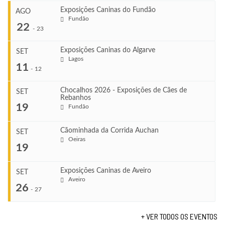
Exposições Caninas do Fundão
AGO
Fundão
22
-
23
Exposições Caninas do Algarve
SET
Lagos
...
11
-
12
Chocalhos 2026 - Exposições de Cães de
SET
Rebanhos
COMEÇA
...
19
Fundão
Ago 22, 2026
TERMINA
Ago 23, 2026
Cãominhada da Corrida Auchan
SET
COMEÇA
Oeiras
...
19
Set 11, 2026
VENUE
TERMINA
Fundão
Set 12, 2026
Exposições Caninas de Aveiro
SET
COMEÇA
Aveiro
26
Set 19, 2026
-
27
VENUE
TERMINA
Lagos
Set 19, 2026
+ VER TODOS OS EVENTOS
...