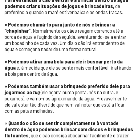
podemos criar situações de jogos e brincadeiras,
de
preferência quando a maré estiver baixa e as ondas fracas.
» Podemos chamá-lo para junto de nós e brincar a
“chapinhar”.
Normalmente os cães reagem correndo até à
borda de água e fugindo de seguida, aventurando-se a entrar
um bocadinho de cada vez. Um dia o cão irá entrar dentro de
água e começar a nadar de uma forma natural.
» Podemos atirar uma bola para ele ir buscar perto da
água
e, à medida que ele se sente mais confortável, ir atirando
a bola para dentro de água.
» Podemos também usar o brinquedo preferido dele para
jogarmos ao
tug
(ele agarra numa ponta, nós na outra, e
puxamos), e vamo-nos aproximando da água. Provavelmente
ele vai estar tão divertido que nem vai notar que está a ficar
com as patas molhadas.
»
Quando o cão se sentir completamente à vontade
dentro de água podemos brincar com discos e brinquedos
flutuantes,
que o cão consiga abocanhar facilmente e trazer