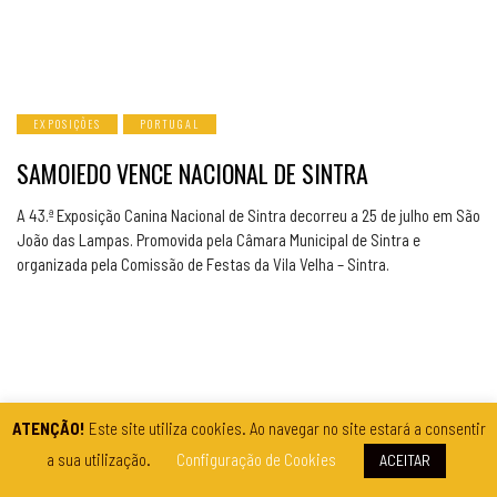
EXPOSIÇÕES
PORTUGAL
SAMOIEDO VENCE NACIONAL DE SINTRA
A 43.ª Exposição Canina Nacional de Sintra decorreu a 25 de julho em São
João das Lampas. Promovida pela Câmara Municipal de Sintra e
organizada pela Comissão de Festas da Vila Velha – Sintra.
ATENÇÃO!
Este site utiliza cookies. Ao navegar no site estará a consentir
a sua utilização.
Configuração de Cookies
ACEITAR