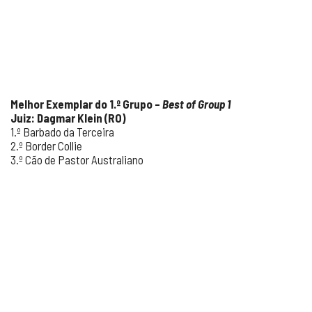
Mel
hor E
xemplar do 1.º Grupo –
Best of Group 1
Juiz: Dagmar Klein (RO)
1.º Barbado da Terceira
2.º Border Collie
3.º Cão de Pastor Australiano