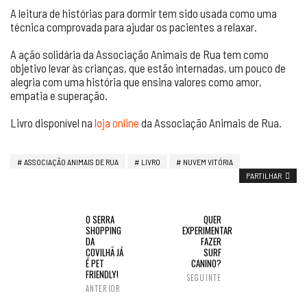
A leitura de histórias para dormir tem sido usada como uma
técnica comprovada para ajudar os pacientes a relaxar.
A ação solidária da Associação Animais de Rua tem como
objetivo levar às crianças, que estão internadas, um pouco de
alegria com uma história que ensina valores como amor,
empatia e superação.
Livro disponível na
loja online
da Associação Animais de Rua.
ASSOCIAÇÃO ANIMAIS DE RUA
LIVRO
NUVEM VITÓRIA
PARTILHAR
O SERRA
QUER
SHOPPING
EXPERIMENTAR
DA
FAZER
COVILHÃ JÁ
SURF
É PET
CANINO?
FRIENDLY!
SEGUINTE
ANTERIOR