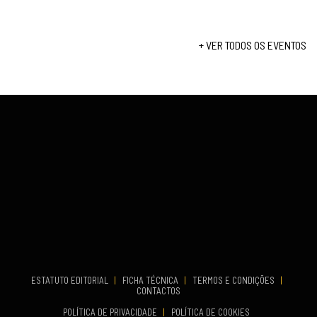
26
Set 19, 2026
-
27
VENUE
TERMINA
Lagos
Set 19, 2026
+ VER TODOS OS EVENTOS
...
VENUE
Fundão
COMEÇA
Set 26, 2026
TERMINA
Set 27, 2026
...
VENUE
Aveiro
COMEÇA
Set 19, 2026
TERMINA
Set 19, 2026
ESTATUTO EDITORIAL
|
FICHA TÉCNICA
|
TERMOS E CONDIÇÕES
|
CONTACTOS
VENUE
POLÍTICA DE PRIVACIDADE
|
POLÍTICA DE COOKIES
Oeiras